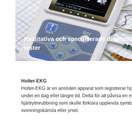
Kvalitativa och speciliserade diagnost
tester
Holter-EKG
Holter-EKG är en ansluten apparat som registrerar hjär
under en dag eller längre tid. Detta för att påvisa en 
hjärtrytmrubbning som skulle förklara upplevda symtom
svimningskänsla eller yrsel.