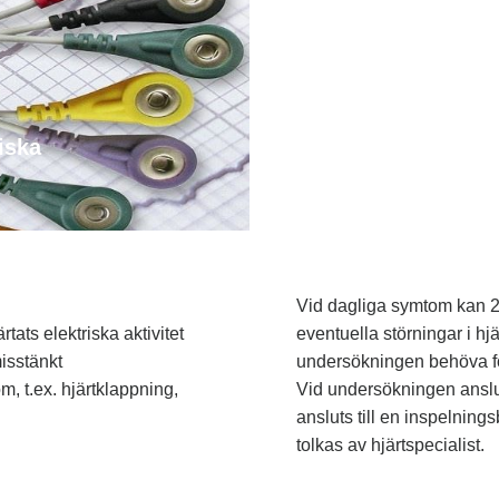
iska
Vid dagliga symtom kan 24 
tats elektriska aktivitet
eventuella störningar i h
misstänkt
undersökningen behöva för
, t.ex. hjärtklappning,
Vid undersökningen anslu
ansluts till en inspelnin
tolkas av hjärtspecialist.