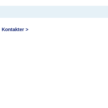
Kontakter >
Jägersrovägen 80A, 212 37
Address:
Malmö
040-49 16 10
Telefon:
© 2023 Clinic by
Dijital Uzmanım
. Alla rättigheter förbehållna.